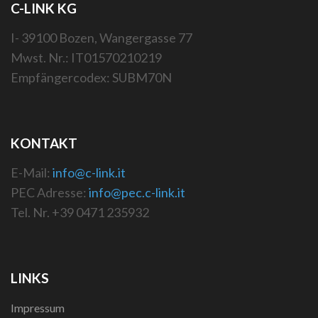
C-LINK KG
I- 39100 Bozen, Wangergasse 77
Mwst. Nr.: IT01570210219
Empfängercodex: SUBM70N
KONTAKT
E-Mail:
info@c-link.it
PEC Adresse:
info@pec.c-link.it
Tel. Nr. +39 0471 235932
LINKS
Impressum