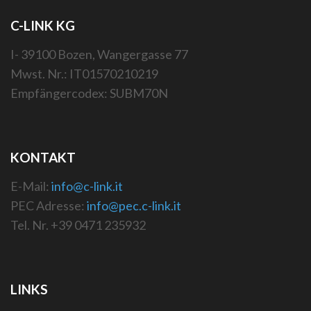
C-LINK KG
I- 39100 Bozen, Wangergasse 77
Mwst. Nr.: IT01570210219
Empfängercodex: SUBM70N
KONTAKT
E-Mail:
info@c-link.it
PEC Adresse:
info@pec.c-link.it
Tel. Nr. +39 0471 235932
LINKS