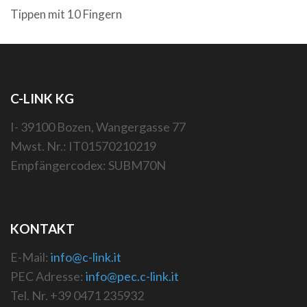
Tippen mit 10 Fingern
C-LINK KG
I- 39100 Bozen, Wangergasse 77
Mwst. Nr.: IT01570210219
Empfängercodex: SUBM70N
KONTAKT
E-Mail:
info@c-link.it
PEC Adresse:
info@pec.c-link.it
Tel. Nr. +39 0471 235932