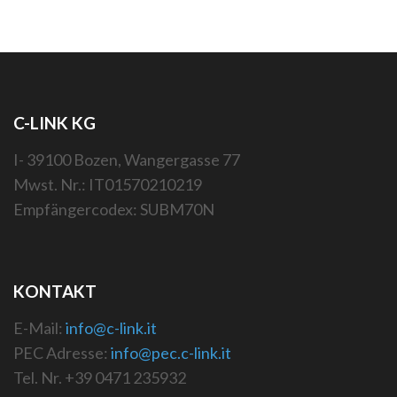
C-LINK KG
I- 39100 Bozen, Wangergasse 77
Mwst. Nr.: IT01570210219
Empfängercodex: SUBM70N
KONTAKT
E-Mail:
info@c-link.it
PEC Adresse:
info@pec.c-link.it
Tel. Nr. +39 0471 235932