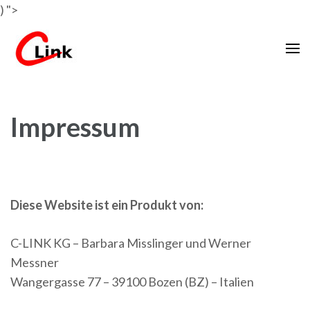
)
">
EDV Schulungen
C-Link Lernplattform
Impressum
Diese Website ist ein Produkt von:
C-LINK KG – Barbara Misslinger und Werner
Messner
Wangergasse 77 – 39100 Bozen (BZ) – Italien