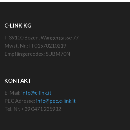
C-LINK KG
I- 39100 Bozen, Wangergasse 77
Mwst. Nr.: IT01570210219
Empfängercodex: SUBM70N
KONTAKT
E-Mail:
info@c-link.it
PEC Adresse:
info@pec.c-link.it
Tel. Nr. +39 0471 235932