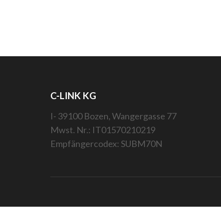
C-LINK KG
I- 39100 Bozen, Wangergasse 77
Mwst. Nr.: IT01570210219
Empfängercodex: SUBM70N