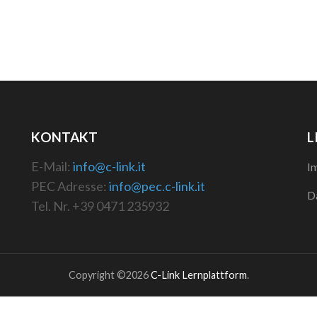
KONTAKT
L
E-Mail:
info@c-link.it
I
PEC Adresse:
info@pec.c-link.it
D
Tel. Nr. +39 0471 235932
Copyright ©2026
C-Link Lernplattform
.