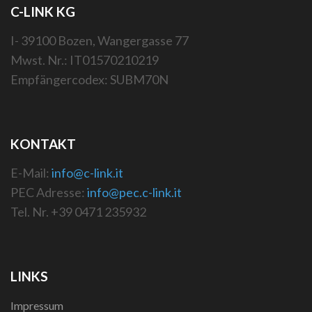
C-LINK KG
I- 39100 Bozen, Wangergasse 77
Mwst. Nr.: IT01570210219
Empfängercodex: SUBM70N
KONTAKT
E-Mail:
info@c-link.it
PEC Adresse:
info@pec.c-link.it
Tel. Nr. +39 0471 235932
LINKS
Impressum